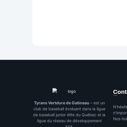
Con
Tyrans Vertdure de Gatineau
– est un
N'hésit
club de baseball évoluant dans la ligue
n'impor
de baseball junior élite du Québec et la
Nos hor
ligue du réseau de développement
AAA.