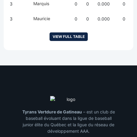
Marquis
3
0
0
0.000
0
Mauricie
3
0
0
0.000
0
VIEW FULL TABLE
Tyrans Vertdure de Gatineau
– est un club de
baseball évoluant dans la ligue de baseball
junior élite du Québec et la ligue du réseau de
développement AAA.