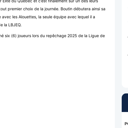
Élite du Québec et c’est finalement sur un des leurs
 tout premier choix de la journée. Boutin débutera ainsi sa
e avec les Alouettes, la seule équipe avec lequel il a
de la LBJEQ.
né six (6) joueurs lors du repêchage 2025 de la Ligue de
P