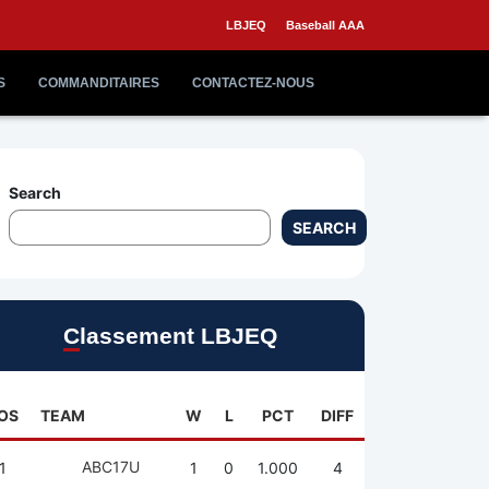
LBJEQ
Baseball AAA
S
COMMANDITAIRES
CONTACTEZ-NOUS
Search
SEARCH
Classement LBJEQ
OS
TEAM
W
L
PCT
DIFF
ABC17U
1
1
0
1.000
4