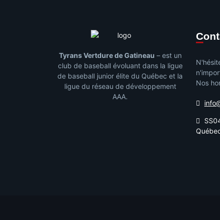
Con
Tyrans Vertdure de Gatineau
– est un
N'hésit
club de baseball évoluant dans la ligue
n'impor
de baseball junior élite du Québec et la
Nos hor
ligue du réseau de développement
AAA.
info
SS04
Québe