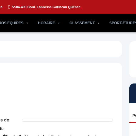
ca
SS04-499 Boul. Labrosse Gatineau Québec
NOS ÉQUIPES
HORAIRE
CLASSEMENT
SPORT-ÉTUDE
P
es de
du