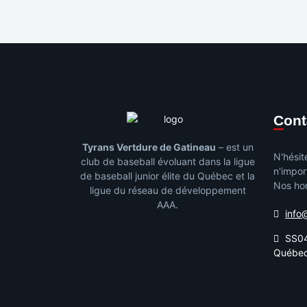
Con
Tyrans Vertdure de Gatineau
– est un
N'hésit
club de baseball évoluant dans la ligue
n'impor
de baseball junior élite du Québec et la
Nos hor
ligue du réseau de développement
AAA.
info
SS04
Québe