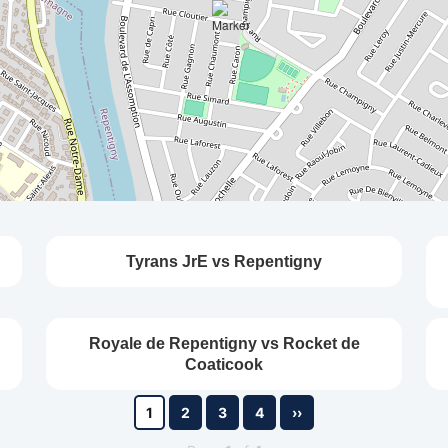
Tyrans JrE vs Repentigny
Royale de Repentigny vs Rocket de
Coaticook
1
2
3
4
››