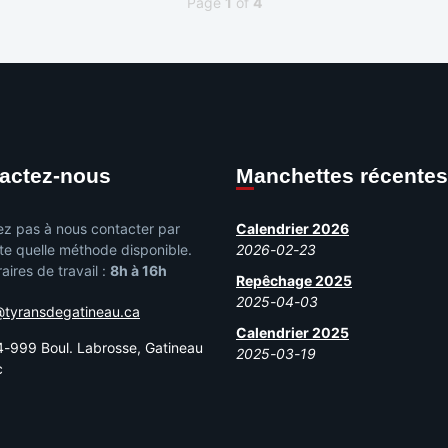
Page
1
of
4
tactez-nous
Manchettes récentes
ez pas à nous contacter par
Calendrier 2026
te quelle méthode disponible.
2026-02-23
aires de travail :
8h à 16h
Repêchage 2025
2025-04-03
@tyransdegatineau.ca
Calendrier 2025
-999 Boul. Labrosse, Gatineau
2025-03-19
c