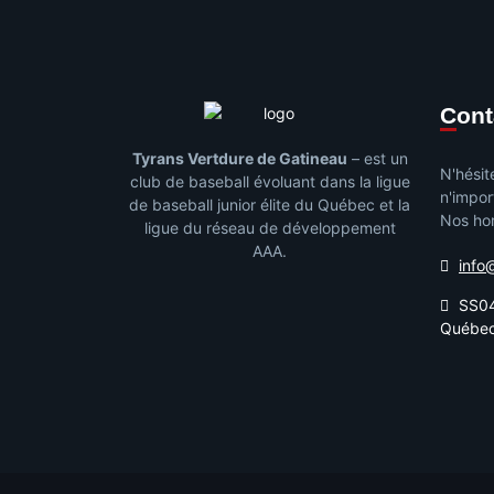
Con
Tyrans Vertdure de Gatineau
– est un
N'hésit
club de baseball évoluant dans la ligue
n'impor
de baseball junior élite du Québec et la
Nos hor
ligue du réseau de développement
AAA.
info
SS04
Québe