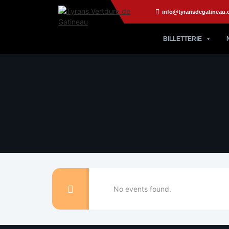
info@tyransdegatineau.
BILLETTERIE
No events found.