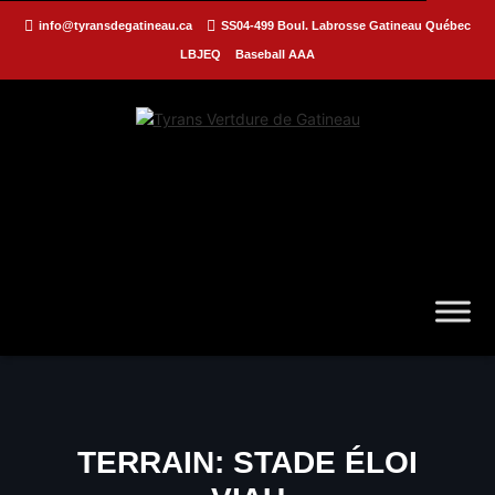
info@tyransdegatineau.ca
SS04-499 Boul. Labrosse Gatineau Québec
LBJEQ
Baseball AAA
TERRAIN:
STADE ÉLOI