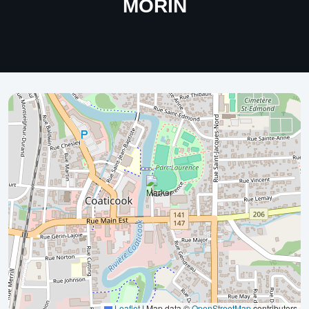
MORIN
Leaflet
|
Map data ©
OpenStreetMap
contributors