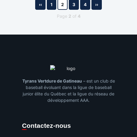
‹‹
1
2
3
4
››
Page
2
of
4
Tyrans Vertdure de Gatineau
– est un club de
baseball évoluant dans la ligue de baseball
junior élite du Québec et la ligue du réseau de
développement AAA.
Contactez-nous