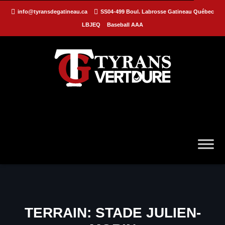
info@tyransdegatineau.ca
SS04-499 Boul. Labrosse Gatineau Québec
LBJEQ
Baseball AAA
TERRAIN:
STADE JULIEN-