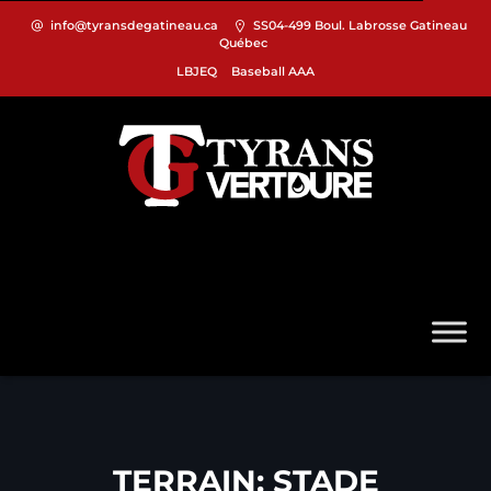
info@tyransdegatineau.ca
SS04-499 Boul. Labrosse Gatineau
Québec
LBJEQ
Baseball AAA
TERRAIN:
STADE