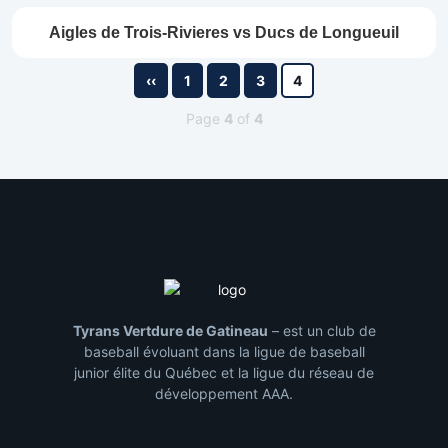
Aigles de Trois-Rivieres vs Ducs de Longueuil
‹‹
1
2
3
4
Page
4
of
4
Tyrans Vertdure de Gatineau
– est un club de
baseball évoluant dans la ligue de baseball
junior élite du Québec et la ligue du réseau de
développement AAA.