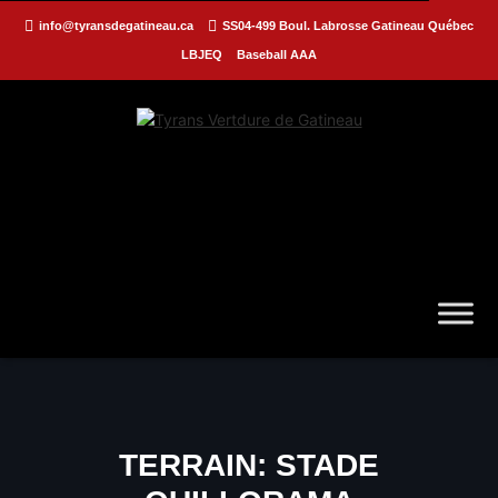
info@tyransdegatineau.ca
SS04-499 Boul. Labrosse Gatineau Québec
LBJEQ
Baseball AAA
TERRAIN:
STADE