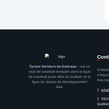
Con
Tyrans Vertdure de Gatineau
– est un
N'hésit
club de baseball évoluant dans la ligue
n'impor
de baseball junior élite du Québec et la
Nos hor
ligue du réseau de développement
AAA.
info
SS04
Québe