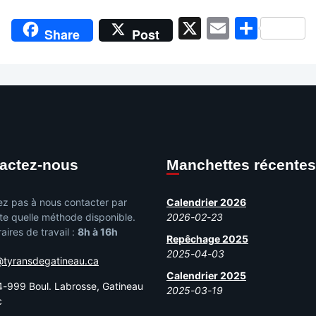
X
Email
Shar
Share
Post
tactez-nous
Manchettes récentes
ez pas à nous contacter par
Calendrier 2026
te quelle méthode disponible.
2026-02-23
aires de travail :
8h à 16h
Repêchage 2025
2025-04-03
@tyransdegatineau.ca
Calendrier 2025
-999 Boul. Labrosse, Gatineau
2025-03-19
c