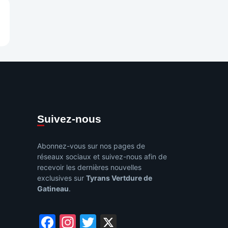
e
Suivez-nous
Abonnez-vous sur nos pages de
réseaux sociaux et suivez-nous afin de
recevoir les dernières nouvelles
exclusives sur
Tyrans Vertdure de
Gatineau
.
Facebook
Instagram
Twitter
X