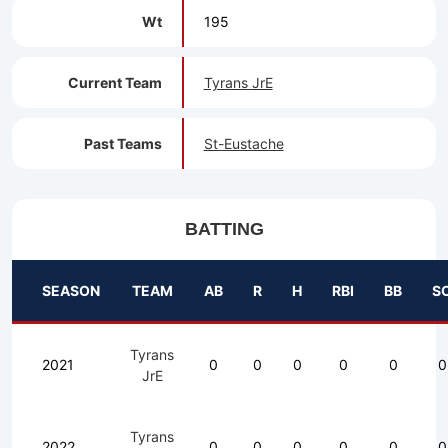
Wt
195
Current Team
Tyrans JrE
Past Teams
St-Eustache
BATTING
SEASON
TEAM
AB
R
H
RBI
BB
S
Tyrans
2021
0
0
0
0
0
0
JrE
Tyrans
2022
0
0
0
0
0
0