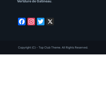
Vertdure de Gatineau
.
Facebook
Instagram
Twitter
X
Copyright (C) - Top Club Theme. All Rights Reserved.