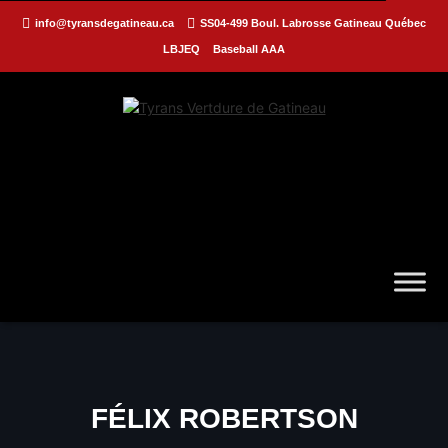
info@tyransdegatineau.ca
SS04-499 Boul. Labrosse Gatineau Québec
LBJEQ
Baseball AAA
FÉLIX ROBERTSON