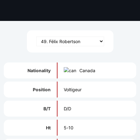
Nationality
Canada
Position
Voltigeur
B/T
D/D
Ht
5-10