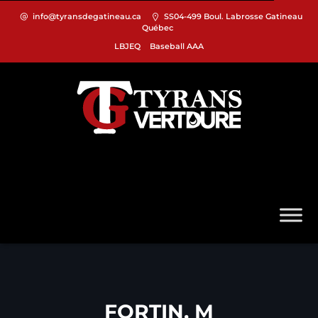
info@tyransdegatineau.ca
SS04-499 Boul. Labrosse Gatineau
Québec
LBJEQ
Baseball AAA
FORTIN, M