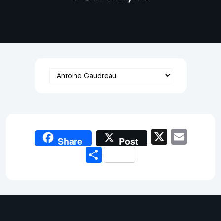
X
Emai
Share
Post
Share