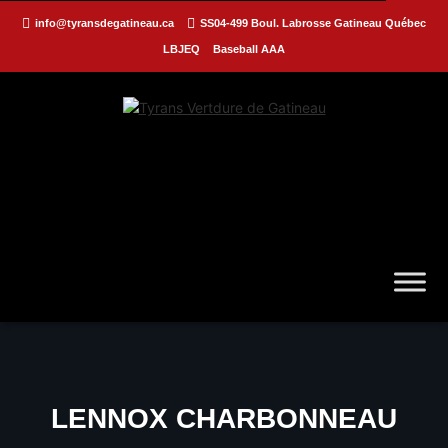
info@tyransdegatineau.ca
SS04-499 Boul. Labrosse Gatineau Québec
LBJEQ
Baseball AAA
LENNOX CHARBONNEAU