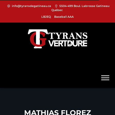
info@tyransdegatineau.ca
SS04-499 Boul. Labrosse Gatineau
Québec
LBJEQ
Baseball AAA
MATHIAS FLOREZ