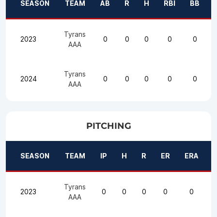
SEASON
TEAM
AB
R
H
RBI
BB
Tyrans
2023
0
0
0
0
0
AAA
Tyrans
2024
0
0
0
0
0
AAA
PITCHING
SEASON
TEAM
IP
H
R
ER
ERA
Tyrans
2023
0
0
0
0
0
AAA