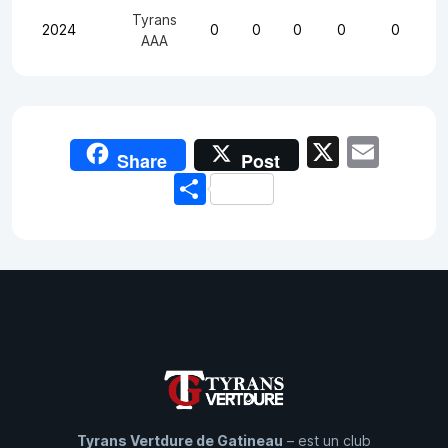
Tyrans
2024
0
0
0
0
0
AAA
X
Emai
Share
Post
Share
Tyrans Vertdure de Gatineau
– est un club