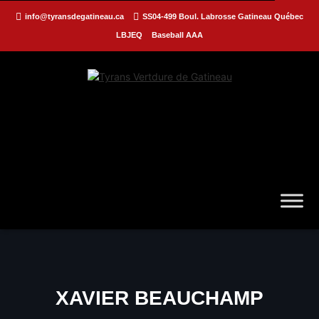
info@tyransdegatineau.ca
SS04-499 Boul. Labrosse Gatineau Québec
LBJEQ
Baseball AAA
XAVIER BEAUCHAMP