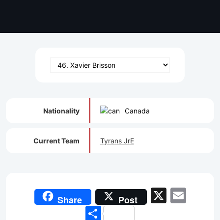
Nationality
Canada
Current Team
Tyrans JrE
X
Emai
Share
Post
Share