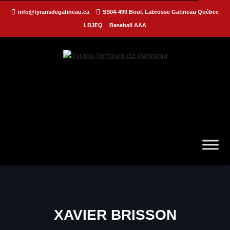
info@tyransdegatineau.ca
SS04-499 Boul. Labrosse Gatineau Québec
LBJEQ
Baseball AAA
XAVIER BRISSON