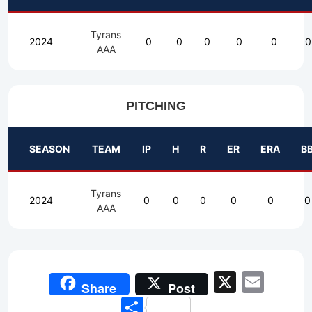
Tyrans
2024
0
0
0
0
0
0
AAA
PITCHING
SEASON
TEAM
IP
H
R
ER
ERA
B
Tyrans
2024
0
0
0
0
0
0
AAA
X
Emai
Share
Post
Share