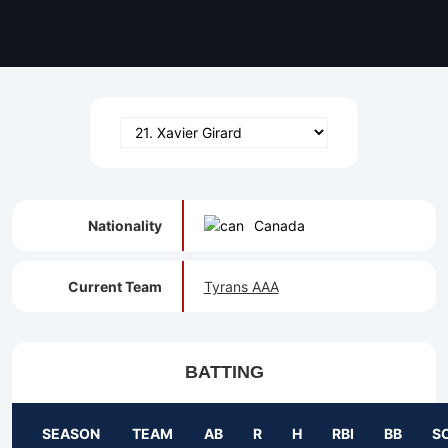
Nationality
Canada
Current Team
Tyrans AAA
BATTING
SEASON
TEAM
AB
R
H
RBI
BB
S