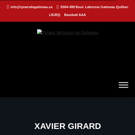
info@tyransdegatineau.ca
SS04-499 Boul. Labrosse Gatineau Québec
LBJEQ
Baseball AAA
XAVIER GIRARD