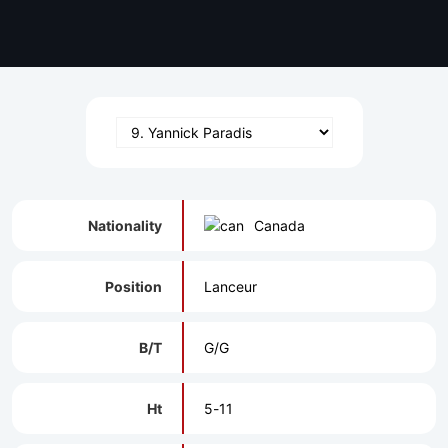
Nationality
Canada
Position
Lanceur
B/T
G/G
Ht
5-11