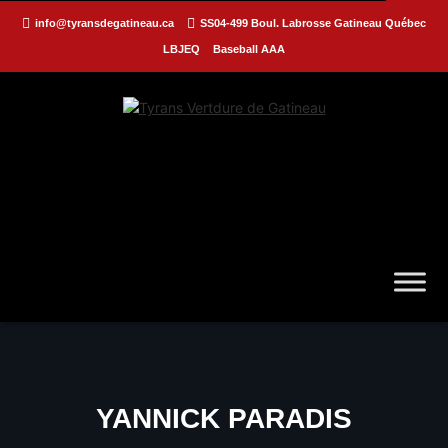
info@tyransdegatineau.ca
SS04-499 Boul. Labrosse Gatineau Québec
LBJEQ
Baseball AAA
YANNICK PARADIS