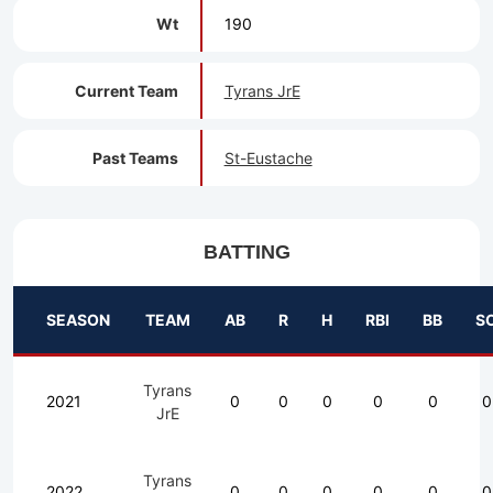
Wt
190
Current Team
Tyrans JrE
Past Teams
St-Eustache
BATTING
SEASON
TEAM
AB
R
H
RBI
BB
S
Tyrans
2021
0
0
0
0
0
0
JrE
Tyrans
2022
0
0
0
0
0
0