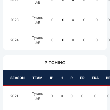
JrE
Tyrans
2023
0
0
0
0
0
0
JrE
Tyrans
2024
0
0
0
0
0
0
JrE
PITCHING
SEASON
TEAM
IP
H
R
ER
ERA
B
Tyrans
2021
0
0
0
0
0
0
JrE