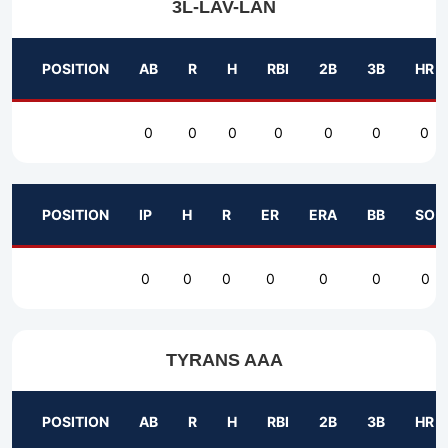
3L-LAV-LAN
POSITION
AB
R
H
RBI
2B
3B
HR
0
0
0
0
0
0
0
POSITION
IP
H
R
ER
ERA
BB
SO
0
0
0
0
0
0
0
TYRANS AAA
POSITION
AB
R
H
RBI
2B
3B
HR