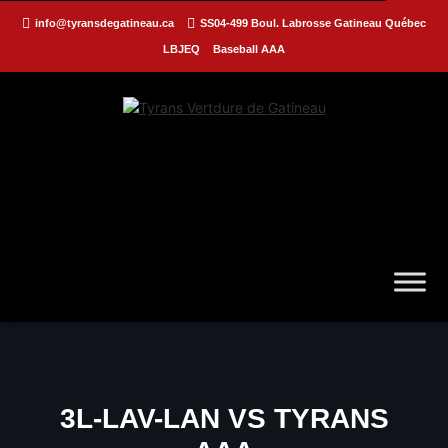
info@tyransdegatineau.ca
SS04-499 Boul. Labrosse Gatineau Québec
LBJEQ
Baseball AAA
3L-LAV-LAN VS TYRANS