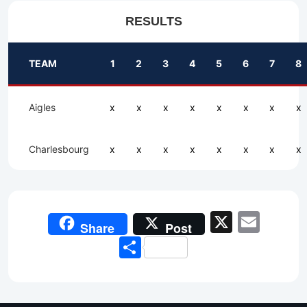
RESULTS
TEAM
1
2
3
4
5
6
7
8
Aigles
x
x
x
x
x
x
x
x
Charlesbourg
x
x
x
x
x
x
x
x
X
Emai
Share
Post
Share