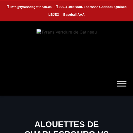
info@tyransdegatineau.ca
SS04-499 Boul. Labrosse Gatineau Québec
LBJEQ
Baseball AAA
ALOUETTES DE