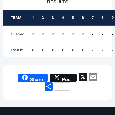
RESULTS
TEAM
1
2
3
4
5
6
7
8
9
Québec
x
x
x
x
x
x
x
x
x
LaSalle
x
x
x
x
x
x
x
x
x
X
Emai
Share
Post
Share