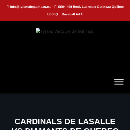
info@tyransdegatineau.ca
SS04-499 Boul. Labrosse Gatineau Québec
LBJEQ
Baseball AAA
CARDINALS DE LASALLE