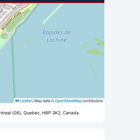
Leaflet
|
Map data ©
OpenStreetMap
contributors
Montreal (06), Quebec, H8P 3K2, Canada