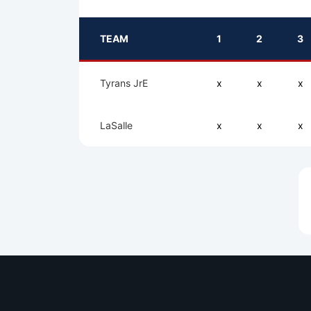
TEAM
1
2
3
Tyrans JrE
x
x
x
LaSalle
x
x
x