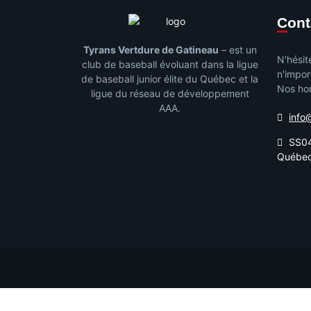
Con
Tyrans Vertdure de Gatineau
– est un
N'hésit
club de baseball évoluant dans la ligue
n'impor
de baseball junior élite du Québec et la
Nos hor
ligue du réseau de développement
AAA.
info
SS04
Québe