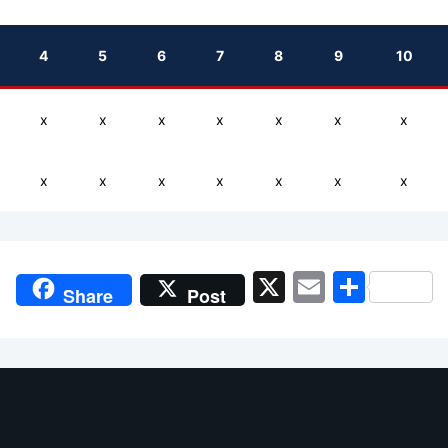
4
5
6
7
8
9
10
x
x
x
x
x
x
x
x
x
x
x
x
x
x
X
Email
Shar
Share
Post