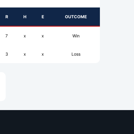
R
H
E
OUTCOME
7
x
x
Win
3
x
x
Loss
e