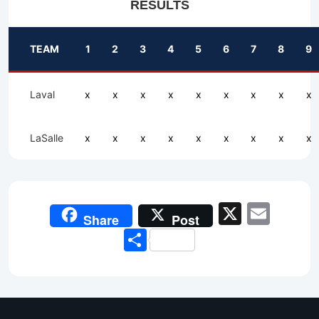
RESULTS
TEAM
1
2
3
4
5
6
7
8
9
Laval
x
x
x
x
x
x
x
x
x
LaSalle
x
x
x
x
x
x
x
x
x
X
Emai
Share
Post
Share