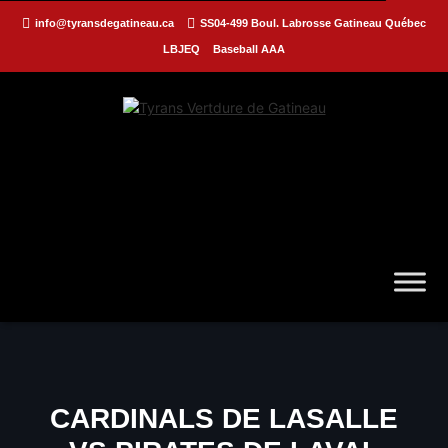
info@tyransdegatineau.ca
SS04-499 Boul. Labrosse Gatineau Québec
LBJEQ
Baseball AAA
CARDINALS DE LASALLE