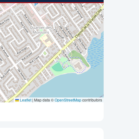
Leaflet
|
Map data ©
OpenStreetMap
contributors