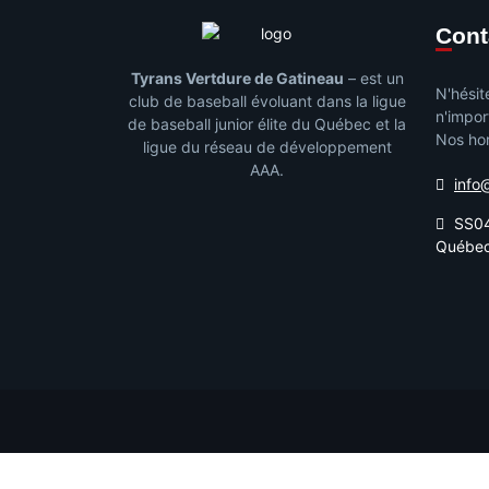
Con
Tyrans Vertdure de Gatineau
– est un
N'hésit
club de baseball évoluant dans la ligue
n'impor
de baseball junior élite du Québec et la
Nos hor
ligue du réseau de développement
AAA.
info
SS04
Québe