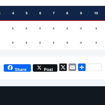
3
4
5
6
7
8
9
10
x
x
x
x
x
x
x
x
x
x
x
x
x
x
x
x
X
Email
Shar
Share
Post