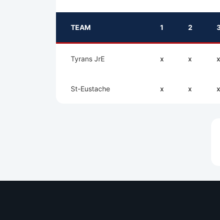
TEAM
1
2
Tyrans JrE
x
x
St-Eustache
x
x