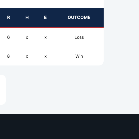
R
H
E
OUTCOME
6
x
x
Loss
8
x
x
Win
e