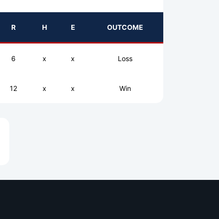
R
H
E
OUTCOME
6
x
x
Loss
12
x
x
Win
e