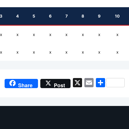
3
4
5
6
7
8
9
10
x
x
x
x
x
x
x
x
x
x
x
x
x
x
x
x
X
Email
Shar
Share
Post