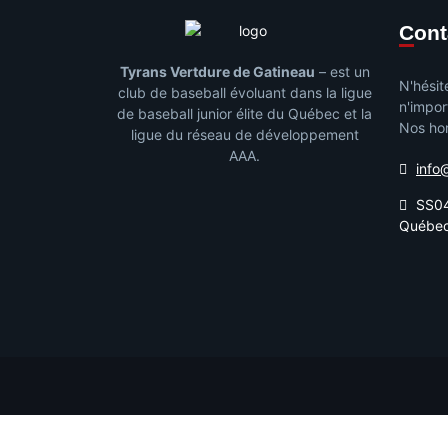
Con
Tyrans Vertdure de Gatineau
– est un
N'hésit
club de baseball évoluant dans la ligue
n'impor
de baseball junior élite du Québec et la
Nos hor
ligue du réseau de développement
AAA.
info
SS04
Québe