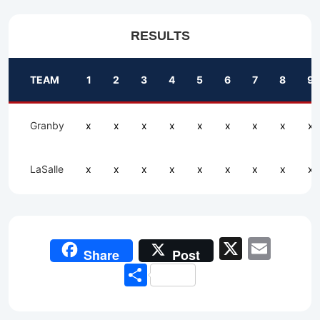
RESULTS
TEAM
1
2
3
4
5
6
7
8
9
Granby
x
x
x
x
x
x
x
x
x
LaSalle
x
x
x
x
x
x
x
x
x
X
Emai
Share
Post
Share