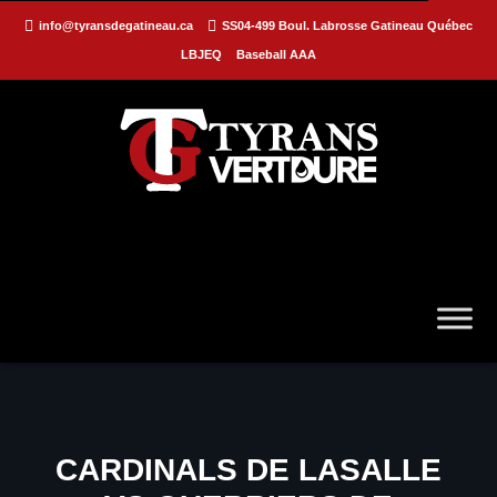
info@tyransdegatineau.ca
SS04-499 Boul. Labrosse Gatineau Québec
LBJEQ
Baseball AAA
CARDINALS DE LASALLE