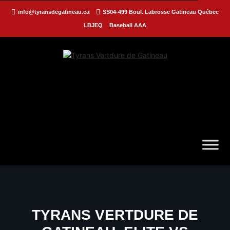
info@tyransdegatineau.ca
SS04-499 Boul. Labrosse Gatineau Québec
LBJEQ
Baseball AAA
TYRANS VERTDURE DE