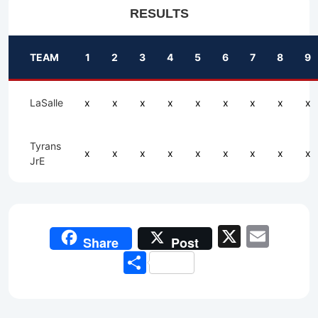
RESULTS
TEAM
1
2
3
4
5
6
7
8
9
LaSalle
x
x
x
x
x
x
x
x
x
Tyrans
x
x
x
x
x
x
x
x
x
JrE
X
Emai
Share
Post
Share