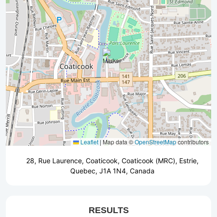
Leaflet
|
Map data ©
OpenStreetMap
contributors
28, Rue Laurence, Coaticook, Coaticook (MRC), Estrie,
Quebec, J1A 1N4, Canada
RESULTS