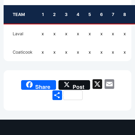
TEAM
1
2
3
4
5
6
7
8
Laval
x
x
x
x
x
x
x
x
Coaticook
x
x
x
x
x
x
x
x
X
Emai
Share
Post
Share