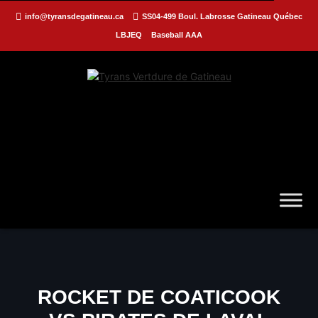
info@tyransdegatineau.ca
SS04-499 Boul. Labrosse Gatineau Québec
LBJEQ
Baseball AAA
ROCKET DE COATICOOK