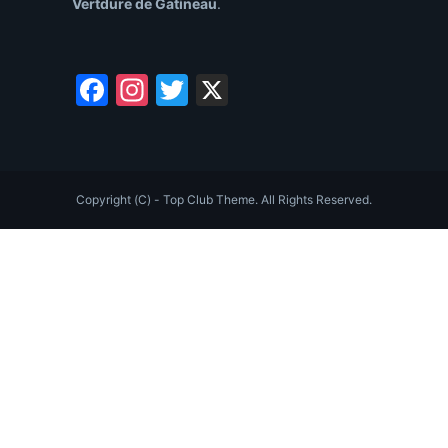
Vertdure de Gatineau
.
Facebook
Instagram
Twitter
X
Copyright (C) - Top Club Theme. All Rights Reserved.