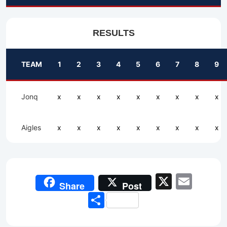
RESULTS
TEAM
1
2
3
4
5
6
7
8
9
Jonq
x
x
x
x
x
x
x
x
x
Aigles
x
x
x
x
x
x
x
x
x
X
Emai
Share
Post
Share