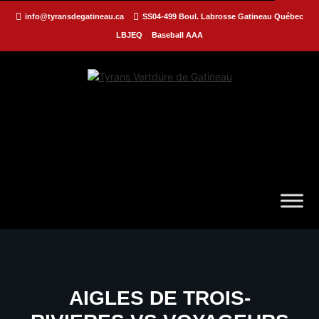
info@tyransdegatineau.ca
SS04-499 Boul. Labrosse Gatineau Québec
LBJEQ
Baseball AAA
AIGLES DE TROIS-