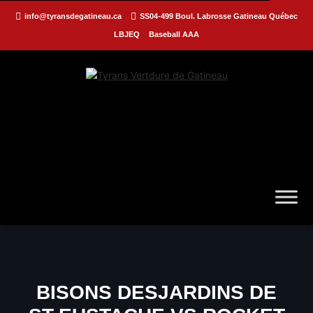
info@tyransdegatineau.ca
SS04-499 Boul. Labrosse Gatineau Québec
LBJEQ
Baseball AAA
BISONS DESJARDINS DE