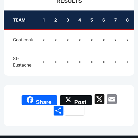
RESULTS
TEAM
1
2
3
4
5
6
7
8
Coaticook
x
x
x
x
x
x
x
x
St-
x
x
x
x
x
x
x
x
Eustache
X
Emai
Share
Post
Share