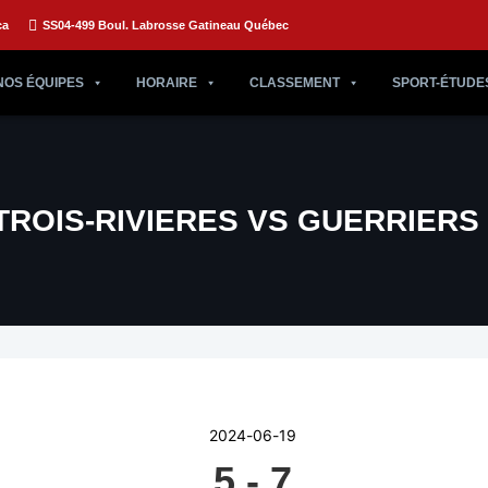
ca
SS04-499 Boul. Labrosse Gatineau Québec
NOS ÉQUIPES
HORAIRE
CLASSEMENT
SPORT-ÉTUDE
TROIS-RIVIERES VS GUERRIER
2024-06-19
5
-
7