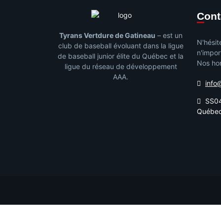
Con
Tyrans Vertdure de Gatineau
– est un
N'hésit
club de baseball évoluant dans la ligue
n'impor
de baseball junior élite du Québec et la
Nos hor
ligue du réseau de développement
AAA.
info
SS04
Québe