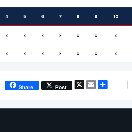
4
5
6
7
8
9
10
x
x
x
x
x
x
x
x
x
x
x
x
x
x
X
Email
Shar
Share
Post