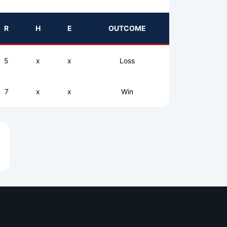
R
H
E
OUTCOME
5
x
x
Loss
7
x
x
Win
e