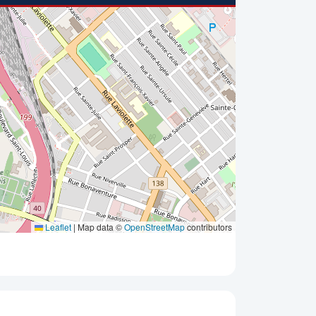
Leaflet
|
Map data ©
OpenStreetMap
contributors