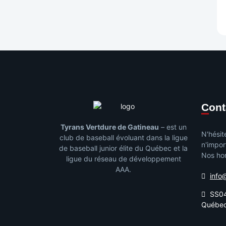
Con
Tyrans Vertdure de Gatineau
– est un
N'hésit
club de baseball évoluant dans la ligue
n'impor
de baseball junior élite du Québec et la
Nos hor
ligue du réseau de développement
AAA.
info
SS04
Québe