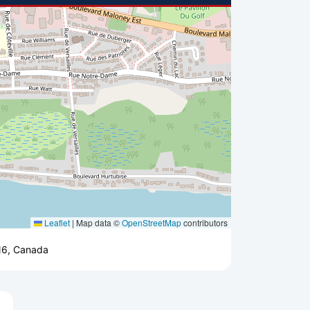
Leaflet
|
Map data ©
OpenStreetMap
contributors
4N6, Canada