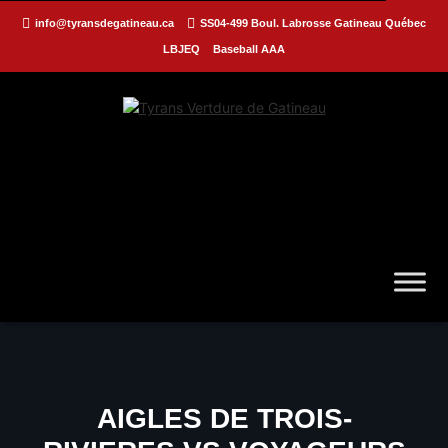
info@tyransdegatineau.ca
SS04-499 Boul. Labrosse Gatineau Québec
LBJEQ
Baseball AAA
AIGLES DE TROIS-