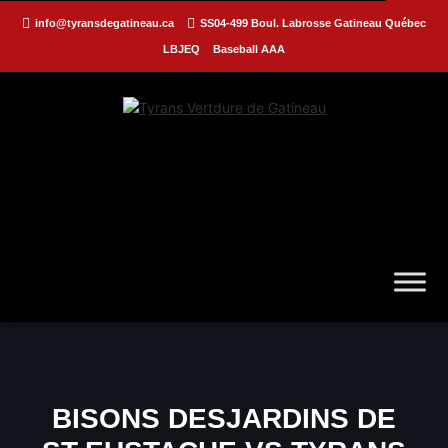
info@tyransdegatineau.ca
SS04-499 Boul. Labrosse Gatineau Québec
LBJEQ
Baseball AAA
BISONS DESJARDINS DE