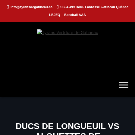
info@tyransdegatineau.ca
SS04-499 Boul. Labrosse Gatineau Québec
LBJEQ
Baseball AAA
DUCS DE LONGUEUIL VS