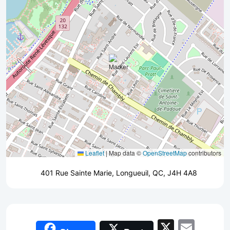
Leaflet
|
Map data ©
OpenStreetMap
contributors
401 Rue Sainte Marie, Longueuil, QC, J4H 4A8
X
Emai