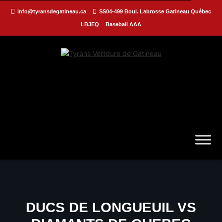
info@tyransdegatineau.ca
SS04-499 Boul. Labrosse Gatineau Québec
LBJEQ
Baseball AAA
DUCS DE LONGUEUIL VS