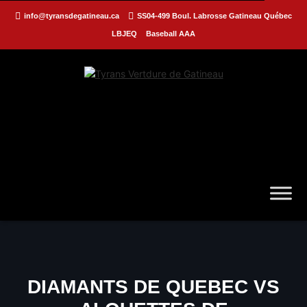
info@tyransdegatineau.ca
SS04-499 Boul. Labrosse Gatineau Québec
LBJEQ
Baseball AAA
DIAMANTS DE QUEBEC VS