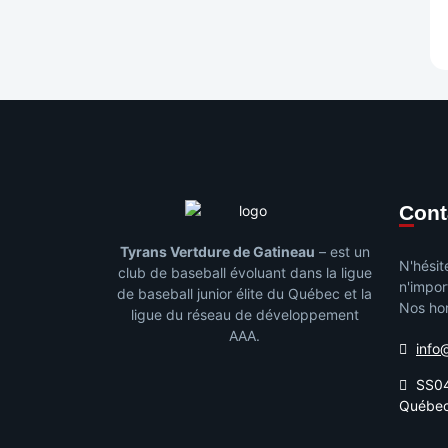
Con
Tyrans Vertdure de Gatineau
– est un
N'hésit
club de baseball évoluant dans la ligue
n'impor
de baseball junior élite du Québec et la
Nos hor
ligue du réseau de développement
AAA.
info
SS04
Québe