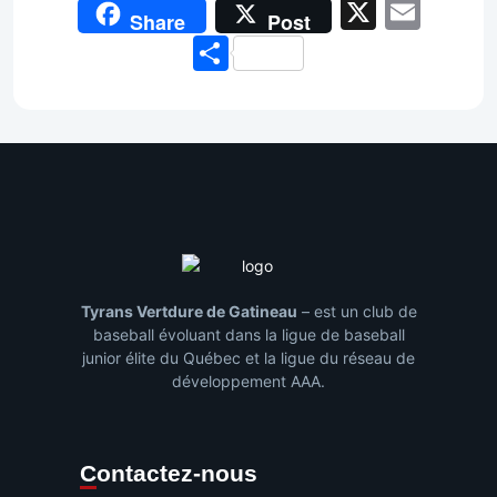
X
Emai
Share
Post
Share
Tyrans Vertdure de Gatineau
– est un club de
baseball évoluant dans la ligue de baseball
junior élite du Québec et la ligue du réseau de
développement AAA.
Contactez-nous