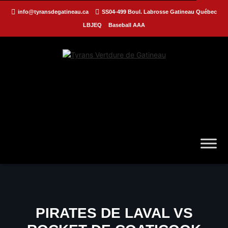
info@tyransdegatineau.ca
SS04-499 Boul. Labrosse Gatineau Québec
LBJEQ
Baseball AAA
PIRATES DE LAVAL VS