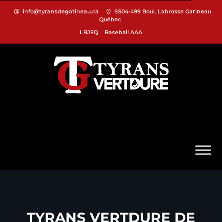
info@tyransdegatineau.ca
SS04-499 Boul. Labrosse Gatineau
Québec
LBJEQ
Baseball AAA
TYRANS VERTDURE DE