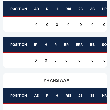
POSITION
AB
R
H
RBI
2B
3B
HR
0
0
0
0
0
0
0
POSITION
IP
H
R
ER
ERA
BB
SO
0
0
0
0
0
0
0
TYRANS AAA
POSITION
AB
R
H
RBI
2B
3B
HR