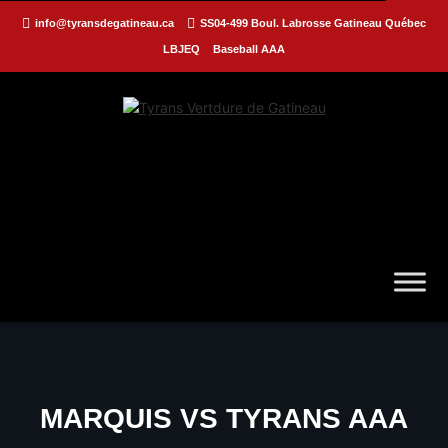
info@tyransdegatineau.ca
SS04-499 Boul. Labrosse Gatineau Québec
LBJEQ
Baseball AAA
MARQUIS VS TYRANS AAA