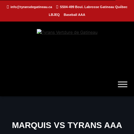
info@tyransdegatineau.ca
SS04-499 Boul. Labrosse Gatineau Québec
LBJEQ
Baseball AAA
MARQUIS VS TYRANS AAA