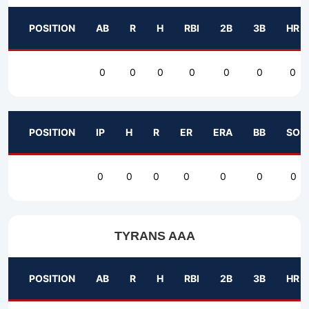
POSITION
AB
R
H
RBI
2B
3B
HR
0
0
0
0
0
0
0
POSITION
IP
H
R
ER
ERA
BB
SO
0
0
0
0
0
0
0
TYRANS AAA
POSITION
AB
R
H
RBI
2B
3B
HR