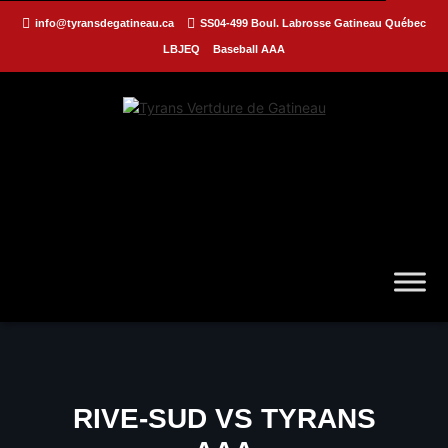
info@tyransdegatineau.ca
SS04-499 Boul. Labrosse Gatineau Québec
LBJEQ
Baseball AAA
RIVE-SUD VS TYRANS