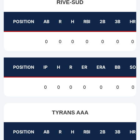
RIVE-SUD
POSITION
AB
R
H
RBI
2B
3B
HR
0
0
0
0
0
0
0
POSITION
IP
H
R
ER
ERA
BB
SO
0
0
0
0
0
0
0
TYRANS AAA
POSITION
AB
R
H
RBI
2B
3B
HR