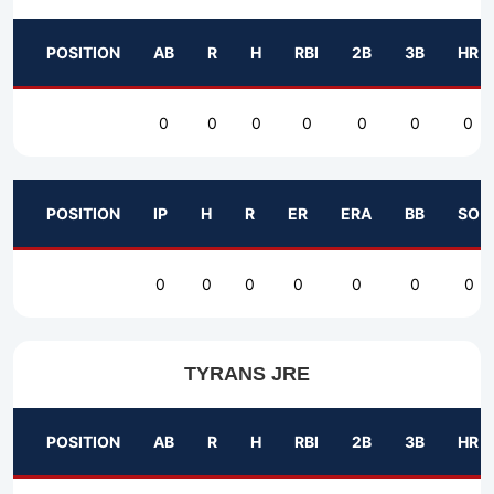
POSITION
AB
R
H
RBI
2B
3B
HR
0
0
0
0
0
0
0
POSITION
IP
H
R
ER
ERA
BB
SO
0
0
0
0
0
0
0
TYRANS JRE
POSITION
AB
R
H
RBI
2B
3B
HR