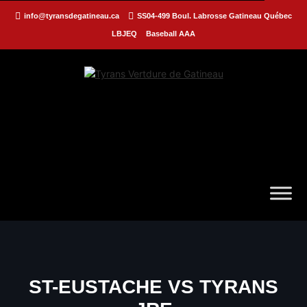
info@tyransdegatineau.ca
SS04-499 Boul. Labrosse Gatineau Québec
LBJEQ
Baseball AAA
ST-EUSTACHE VS TYRANS