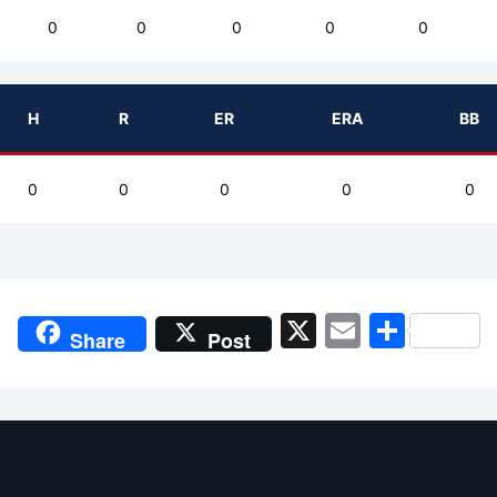
0
0
0
0
0
H
R
ER
ERA
BB
0
0
0
0
0
X
Email
Shar
Share
Post