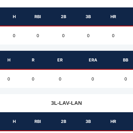
H
RBI
2B
3B
HR
0
0
0
0
0
H
R
ER
ERA
BB
0
0
0
0
0
3L-LAV-LAN
H
RBI
2B
3B
HR