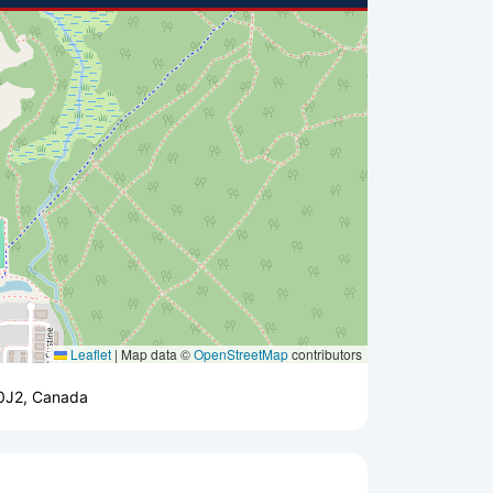
Leaflet
|
Map data ©
OpenStreetMap
contributors
 0J2, Canada