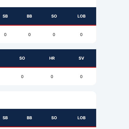
SB
BB
SO
LOB
0
0
0
0
SO
HR
SV
0
0
0
SB
BB
SO
LOB