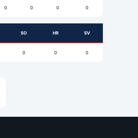
0
0
0
0
SO
HR
SV
0
0
0
e