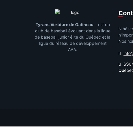
Con
Tyrans Vertdure de Gatineau
– est un
N'hésit
club de baseball évoluant dans la ligue
n'impor
de baseball junior élite du Québec et la
Nos hor
ligue du réseau de développement
AAA.
info
SS04
Québe