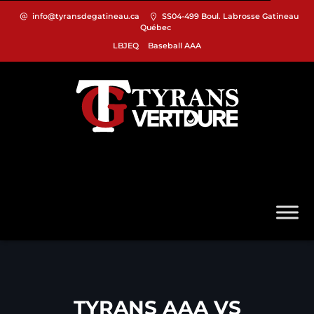
info@tyransdegatineau.ca
SS04-499 Boul. Labrosse Gatineau
Québec
LBJEQ
Baseball AAA
TYRANS AAA VS