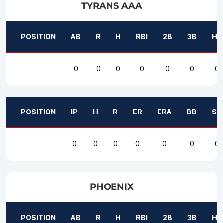
TYRANS AAA
POSITION
AB
R
H
RBI
2B
3B
HR
0
0
0
0
0
0
0
POSITION
IP
H
R
ER
ERA
BB
SO
0
0
0
0
0
0
0
PHOENIX
POSITION
AB
R
H
RBI
2B
3B
HR