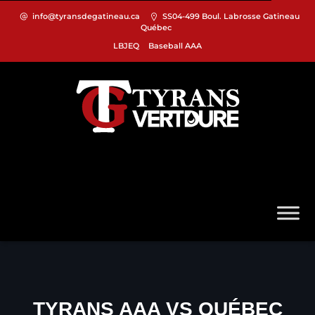
info@tyransdegatineau.ca
SS04-499 Boul. Labrosse Gatineau
Québec
LBJEQ
Baseball AAA
TYRANS AAA VS QUÉBEC