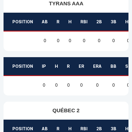
TYRANS AAA
POSITION
AB
R
H
RBI
2B
3B
HR
0
0
0
0
0
0
0
POSITION
IP
H
R
ER
ERA
BB
SO
0
0
0
0
0
0
0
QUÉBEC 2
POSITION
AB
R
H
RBI
2B
3B
HR