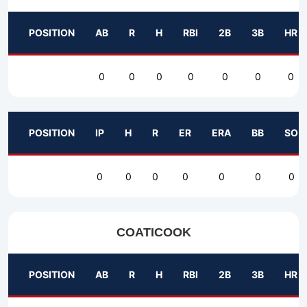
POSITION
AB
R
H
RBI
2B
3B
HR
0
0
0
0
0
0
0
POSITION
IP
H
R
ER
ERA
BB
SO
0
0
0
0
0
0
0
COATICOOK
POSITION
AB
R
H
RBI
2B
3B
HR