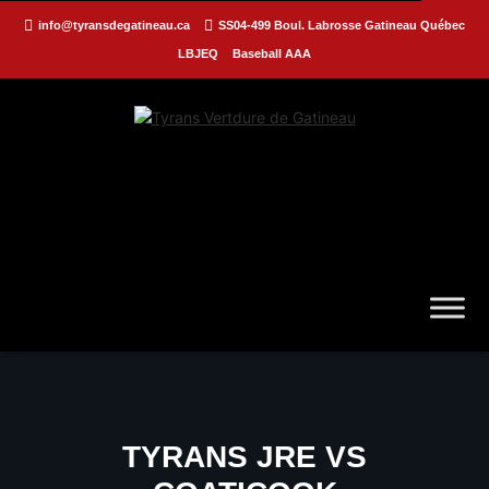
info@tyransdegatineau.ca
SS04-499 Boul. Labrosse Gatineau Québec
LBJEQ
Baseball AAA
TYRANS JRE VS