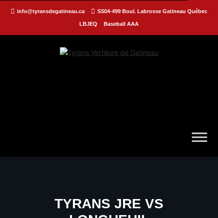
info@tyransdegatineau.ca
SS04-499 Boul. Labrosse Gatineau Québec
LBJEQ
Baseball AAA
TYRANS JRE VS