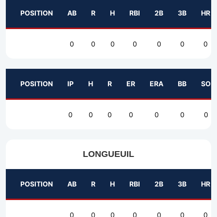
POSITION
AB
R
H
RBI
2B
3B
HR
0
0
0
0
0
0
0
POSITION
IP
H
R
ER
ERA
BB
SO
0
0
0
0
0
0
0
LONGUEUIL
POSITION
AB
R
H
RBI
2B
3B
HR
0
0
0
0
0
0
0