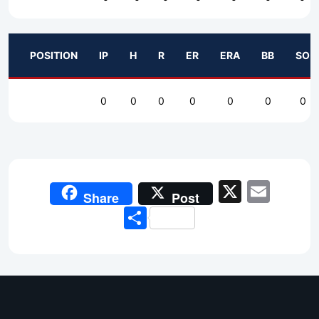
POSITION
IP
H
R
ER
ERA
BB
SO
0
0
0
0
0
0
0
X
Emai
Share
Post
Share