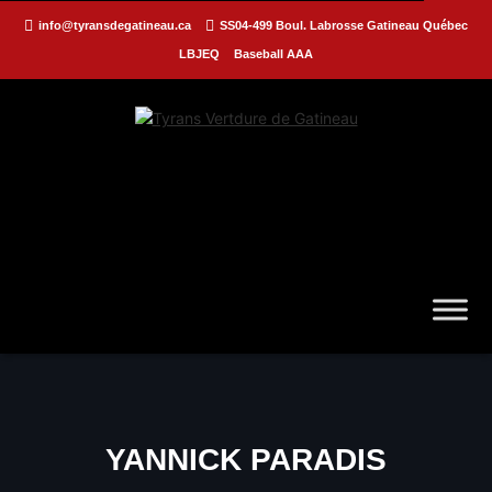
info@tyransdegatineau.ca
SS04-499 Boul. Labrosse Gatineau Québec
LBJEQ
Baseball AAA
YANNICK PARADIS