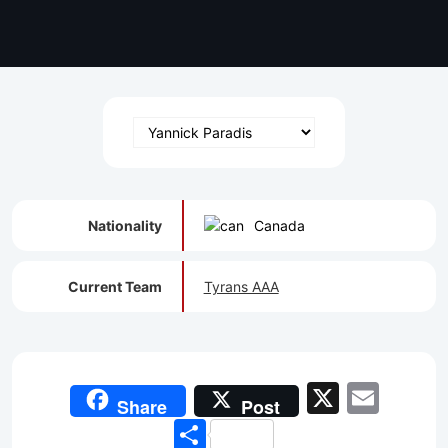
Nationality
Canada
Current Team
Tyrans AAA
X
Emai
Share
Post
Share